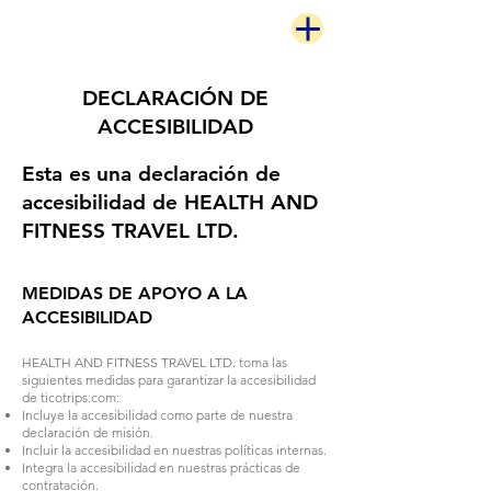
DECLARACIÓN DE
ACCESIBILIDAD
Esta es una declaración de
accesibilidad de HEALTH AND
FITNESS TRAVEL LTD.
MEDIDAS DE APOYO A LA
ACCESIBILIDAD
HEALTH AND FITNESS TRAVEL LTD. toma las
siguientes medidas para garantizar la accesibilidad
de ticotrips.com:
Incluye la accesibilidad como parte de nuestra
declaración de misión.
Incluir la accesibilidad en nuestras políticas internas.
Integra la accesibilidad en nuestras prácticas de
contratación.