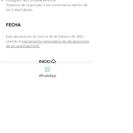
Instagram: @ticotrips4everyone
Tratamos de responder a los comentarios dentro de
los 3 días hábiles.
FECHA
Esta declaración se creó el 28 de febrero de 2023
usando la
Herramienta generadora de declaraciones
de accesibilidad W3C
.
INICIO
WhatsApp
Términos y condiciones
Política de privacidad
TICO TRIPS es una agencia de viajes de
Costa Rica dedicada a brindar a todos
nuestros clientes comodidad, seguridad y
disfrute de los diversos y exóticos destinos
que Costa Rica tiene para ofrecer para
sus vacaciones.