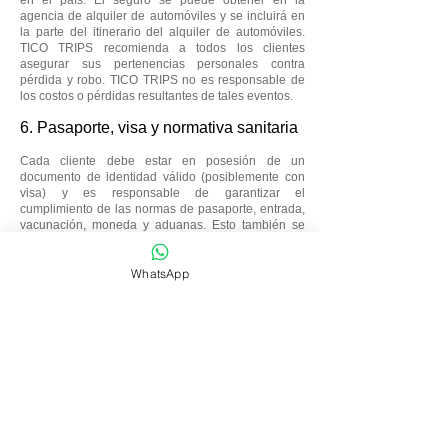
en el país. El seguro se puede obtener en la
agencia de alquiler de automóviles y se incluirá en
la parte del itinerario del alquiler de automóviles.
TICO TRIPS recomienda a todos los clientes
asegurar sus pertenencias personales contra
pérdida y robo. TICO TRIPS no es responsable de
los costos o pérdidas resultantes de tales eventos.
6. Pasaporte, visa y normativa sanitaria
Cada cliente debe estar en posesión de un
documento de identidad válido (posiblemente con
visa) y es responsable de garantizar el
cumplimiento de las normas de pasaporte, entrada,
vacunación, moneda y aduanas. Esto también se
aplica a los permisos de conducir válidos. Todos los
costes, en particular el pago de los costes de
WhatsApp
rescisión derivados del incumplimiento de estas
normas, correrán a cargo del cliente.
7. Ley aplicable y jurisdicción
La ley costarricense rige las relaciones
contractuales y legales entre el viajero y TICO
TRIPS. El lugar de jurisdicción para las quejas del
viajero contra la agencia de destino es San José,
Costa Rica. Si TICO TRIPS emprende acciones
legales contra el viajero, será aplicable la