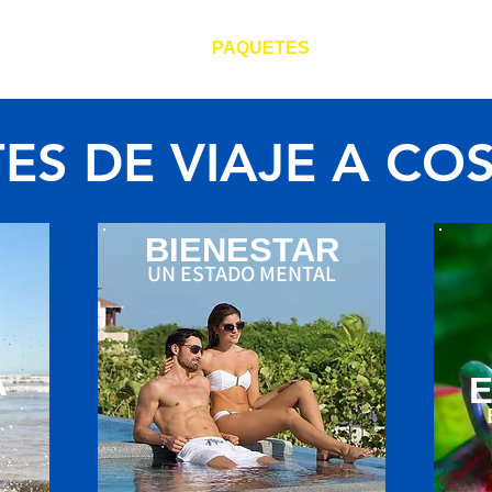
NSPORTE
TOURS
PAQUETES
DISEÑE SU VIAJ
ES DE VIAJE A COS
BIENESTAR
UN ESTADO MENTAL
A
E