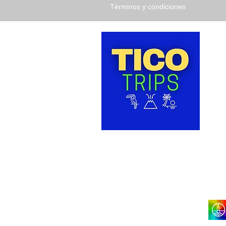
Términos y condiciones
TICO 
Costa
nuest
disfru
que C
vacac
VIAJE
Santo 
Costa 
Teléfo
Declaración de accesibilidad
Visite nuestro sitio LGBTQ